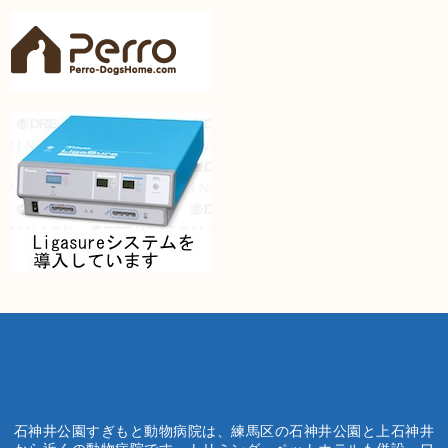
石神井公園すぎもと動物病院は、練馬区の石神井公園と上石神井