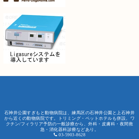
石神井公園すぎもと動物病院は、練馬区の石神井公園と上石神井
から近くの動物病院です。トリミング・ペットホテルも併設。ワ
クチン/フィラリア予防の一般診療から、外科・皮膚科・夜間救
急・消化器科診療などあり。
03-5903-8628