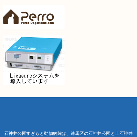
石神井公園すぎもと動物病院は、練馬区の石神井公園と上石神井